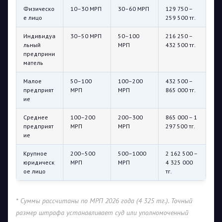
Физическо
10–30 МРП
30–60 МРП
129 750 –
е лицо
259 500 тг.
Индивидуа
30–50 МРП
50–100
216 250 –
льный
МРП
432 500 тг.
предприни
матель
Малое
50–100
100–200
432 500 –
предприят
МРП
МРП
865 000 тг.
ие
Среднее
100–200
200–300
865 000 – 1
предприят
МРП
МРП
297 500 тг.
ие
Крупное
200–500
500–1000
2 162 500 –
юридическ
МРП
МРП
4 325 000
ое лицо
тг.
* Суммы рассчитаны по МРП 2026 года (4 325 тг.). Точный
размер штрафа устанавливает суд или уполномоченный