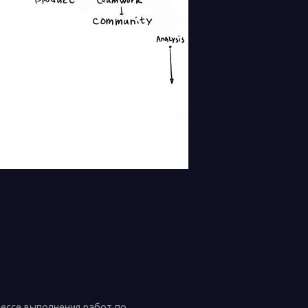
абот "под
цессе выполнения работ по