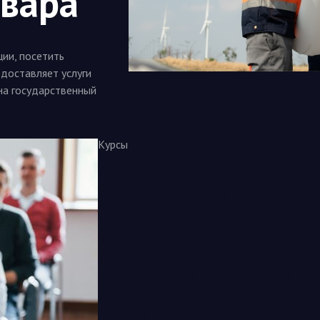
вара
ии, посетить
едоставляет услуги
на государственный
Курсы
Компания Цен
технического
регулировани
метрологии