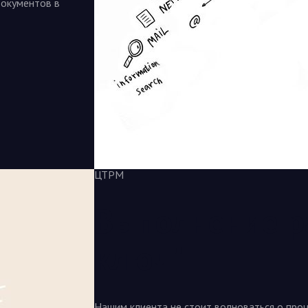
документов в
ЦТРМ
Выполнение р
ключ"
Нашим клиента не стоит волноваться о про