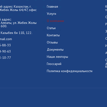
 адрес: Казахстан, г.
Главная
 Жибек Жолы 64/47, офис
Услуги
 адрес:
О компании
г. Алматы, ул. Жибек Жолы
 600.
Статьи
л. Казыбек би 11Б, 122.
Контакты
mail.com
Отзывы
5-88-33
Документы
4-90-63
А
Наши лекторы
3-10-77
Глоссарий
К
Политика конфиденциальности