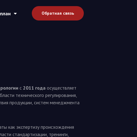
план
Обратная связь
трологии
с
2011 года
осуществляет
бласти технического регулирования,
твия продукции, систем менеджмента
аты как экспертизу происхождения
ласти стандартизации, тренинги,