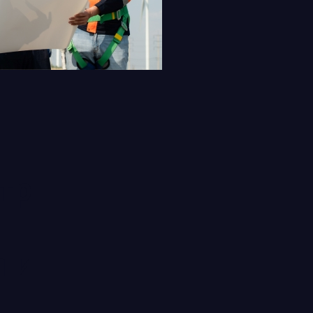
тр
я и