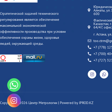
Юридический
Алматы, ул.
Стратегической задачей технического
600
регулирования является обеспечение
Фактический
Казахстан, 
максимальной экономической
64/47, офис
эффективности производства при условии
г. Астана, у
обеспечения охраны жизни, здоровья
too.ctrm@g
людей, окружающей среды.
+7 (778) 12
+7 (700) 40
+7 (727) 32
Copyright © 2026 Центр Метрологии | Powered by
IPROD.KZ