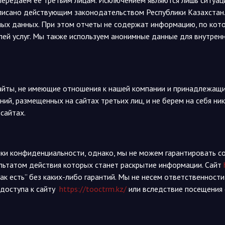
ередаем ее третьим лицам. Исключением являются лишь ситуаци
исано действующим законодательством Республики Казахстан.
ных данных. При этом отчеты не содержат информацию, по ко
 услуг. Мы также используем анонимные данные для внутренне
айты, не имеющие отношения к нашей компании и принадлежащи
ний, размещенных на сайтах третьих лиц, и не берем на себя ни
сайтах.
и конфиденциальности, однако, мы не можем гарантировать со
ультатом действия которых станет раскрытие информации. Сайт
к есть” без каких-либо гарантий. Мы не несем ответственности
 доступа к сайту
https://tooctrm.kz/
или вследствие посещения