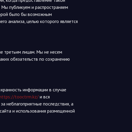
и, когда предоставление такой
 Мы публикуем и распространяем
торой было бы возможным
го анализа, целью которого является
е третьим лицам. Мы не несем
каких обязательств по сохранению
хранность информации в случае
https://tooctrm.kz/
и вся
 за неблагоприятные последствия, а
 сайта и использования размещенной