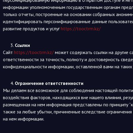
персонифицированную информацию в открытом доступе и не п
информации уполномоченным государственным органам предп
только отчеты, построенные на основании собранных аноним
идентифицировать персонифицированные данные пользователей
развитие продуктов и услуг
https://tooctrm.kz/
Ссылки
Сайт
https://tooctrm.kz/
может содержать ссылки на другие с
ответственности за точность, полноту и достоверность сведе
конфиденциальности информации, оставленной вами на таких 
Ограничение ответственности
Мы делаем все возможное для соблюдения настоящей политик
воздействия факторов, находящихся вне нашего влияния, рез
размещенная на нем информация представлены по принципу “ка
также за любые убытки, причиненные вследствие ограничения
на нем информации.