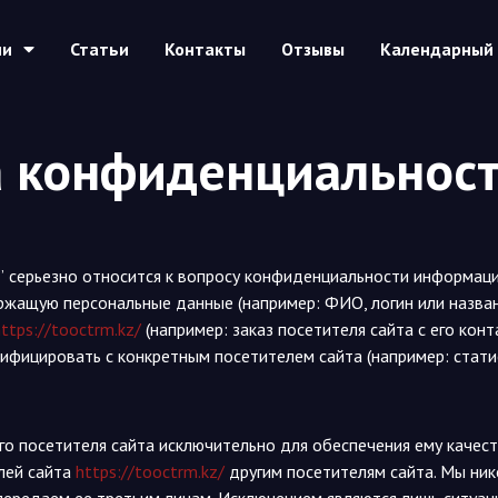
ии
Статьи
Контакты
Отзывы
Календарный 
 конфиденциальнос
”
серьезно относится к вопросу конфиденциальности информаци
ащую персональные данные (например: ФИО, логин или названи
https://tooctrm.kz/
(например: заказ посетителя сайта с его ко
фицировать с конкретным посетителем сайта (например: стати
посетителя сайта исключительно для обеспечения ему качестве
лей сайта
https://tooctrm.kz/
другим посетителям сайта. Мы ник