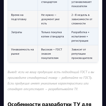
стандартом
устанавливает
показатели
Время на
Не нужно —
2–8 недель в
подготовку
документ уже
зависимости от
есть
сложности
Затраты
Только покупка
Разработка +
копии стандарта
испытания +
регистрация
Узнаваемость на
Высокая — ГОСТ
Зависит от
рынке
знаком
репутации
покупателям
производителя
Вывод: если на вашу продукцию есть подходящий ГОСТ и вы
производите стандартный товар — работайте по ГОСТу.
Если продукция имеет уникальные характеристики или
стандарт отсутствует — разрабатывайте ТУ.
Особенности разработки ТУ для