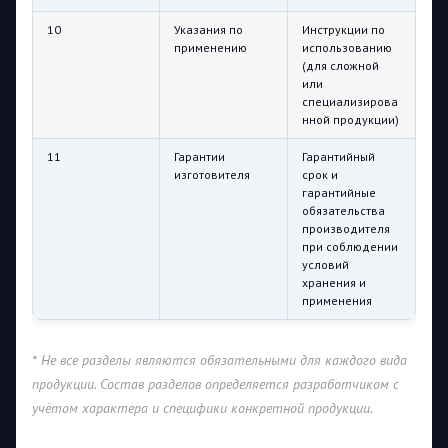
10
Указания по
Инструкции по
применению
использованию
(для сложной
или
специализирова
нной продукции)
11
Гарантии
Гарантийный
изготовителя
срок и
гарантийные
обязательства
производителя
при соблюдении
условий
хранения и
применения
* Не все разделы являются обязательными для каждого вида
продукции. Состав разделов определяется разработчиком с
учётом характера и специфики конкретной продукции.