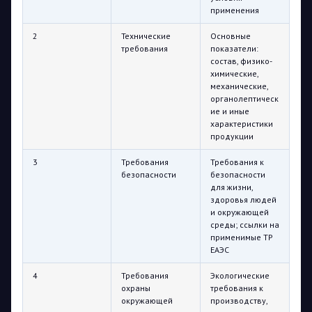
применения
2
Технические
Основные
требования
показатели:
состав, физико-
химические,
механические,
органолептическ
ие и иные
характеристики
продукции
3
Требования
Требования к
безопасности
безопасности
для жизни,
здоровья людей
и окружающей
среды; ссылки на
применимые ТР
ЕАЭС
4
Требования
Экологические
охраны
требования к
окружающей
производству,