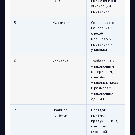
среды
применению и
утилизации
продукции
5
Маркировка
Состав, место
нанесения и
способ
маркировки
продукции и
упаковки
6
Упаковка
Требования к
упаковочным
материалам,
способу
упаковки, массе
и размерам
упаковочных
единиц
7
Правила
Порядок
приёмки
приёмки
продукции, виды
контроля
(входной,