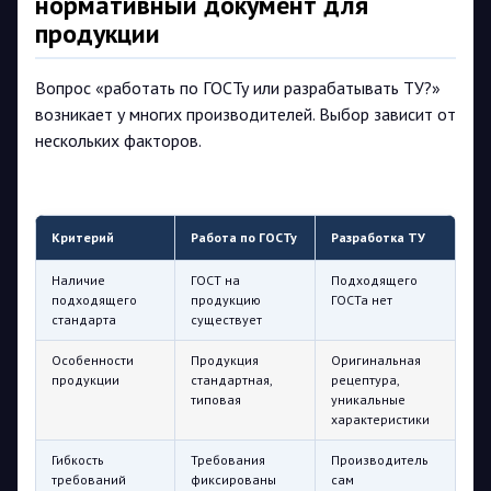
нормативный документ для
продукции
Вопрос «работать по ГОСТу или разрабатывать ТУ?»
возникает у многих производителей. Выбор зависит от
нескольких факторов.
Критерий
Работа по ГОСТу
Разработка ТУ
Наличие
ГОСТ на
Подходящего
подходящего
продукцию
ГОСТа нет
стандарта
существует
Особенности
Продукция
Оригинальная
продукции
стандартная,
рецептура,
типовая
уникальные
характеристики
Гибкость
Требования
Производитель
требований
фиксированы
сам