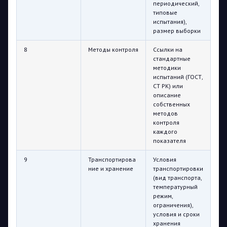
периодический,
типовые
испытания),
размер выборки
8
Методы контроля
Ссылки на
стандартные
методики
испытаний (ГОСТ,
СТ РК) или
описание
собственных
методов
контроля
каждого
показателя
9
Транспортирова
Условия
ние и хранение
транспортировки
(вид транспорта,
температурный
режим,
ограничения),
условия и сроки
хранения