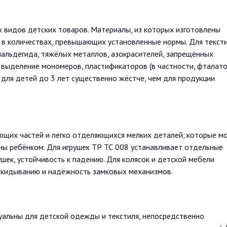
х видов детских товаров. Материалы, из которых изготовлены
 в количествах, превышающих установленные нормы. Для текст
льдегида, тяжёлых металлов, азокрасителей, запрещённых
 выделение мономеров, пластификаторов (в частности, фталато
 для детей до 3 лет существенно жёстче, чем для продукции
ющих частей и легко отделяющихся мелких деталей, которые мо
ны ребёнком. Для игрушек ТР ТС 008 устанавливает отдельные
ушек, устойчивость к падению. Для колясок и детской мебели
рокидыванию и надёжность замковых механизмов.
уальны для детской одежды и текстиля, непосредственно