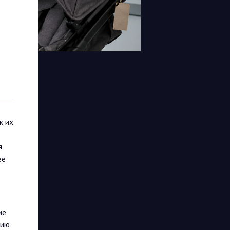
к их
я
ее
ие
цию