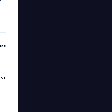
да и
 от