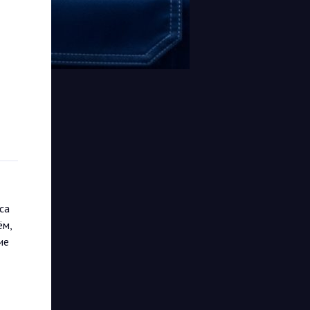
са
ём,
ие