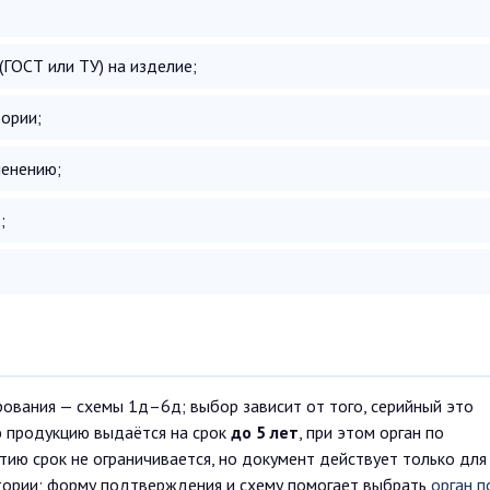
(ГОСТ или ТУ) на изделие;
ории;
менению;
;
ования — схемы 1д–6д; выбор зависит от того, серийный это
ю продукцию выдаётся на срок
до 5 лет
, при этом орган по
ию срок не ограничивается, но документ действует только для
атории; форму подтверждения и схему помогает выбрать
орган п