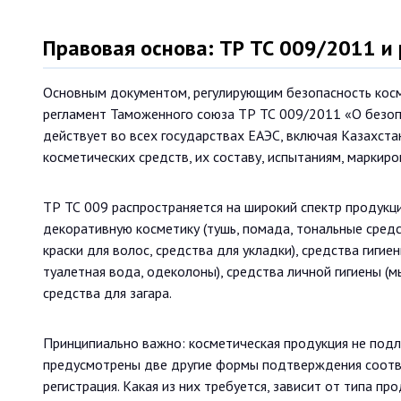
Правовая основа: ТР ТС 009/2011 и 
Основным документом, регулирующим безопасность косм
регламент Таможенного союза ТР ТС 009/2011 «О безоп
действует во всех государствах ЕАЭС, включая Казахста
косметических средств, их составу, испытаниям, марки
ТР ТС 009 распространяется на широкий спектр продукции
декоративную косметику (тушь, помада, тональные средст
краски для волос, средства для укладки), средства гигие
туалетная вода, одеколоны), средства личной гигиены (м
средства для загара.
Принципиально важно: косметическая продукция не подл
предусмотрены две другие формы подтверждения соотве
регистрация. Какая из них требуется, зависит от типа пр