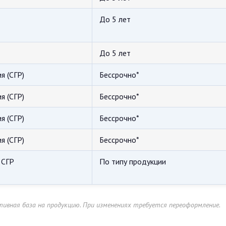
До 5 лет
До 5 лет
я (СГР)
Бессрочно*
я (СГР)
Бессрочно*
я (СГР)
Бессрочно*
я (СГР)
Бессрочно*
 СГР
По типу продукции
ативная база на продукцию. При изменениях требуется переоформление.