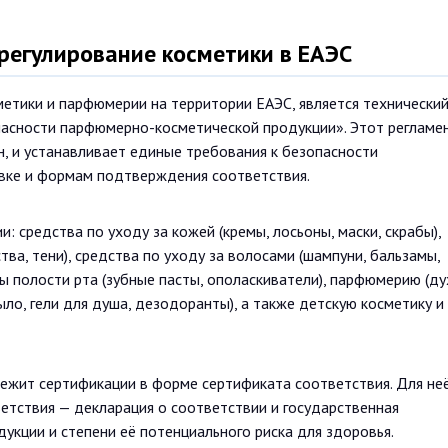
регулирование косметики в ЕАЭС
етики и парфюмерии на территории ЕАЭС, является технически
асности парфюмерно-косметической продукции». Этот регламе
н, и устанавливает единые требования к безопасности
ровке и формам подтверждения соответствия.
: средства по уходу за кожей (кремы, лосьоны, маски, скрабы),
ва, тени), средства по уходу за волосами (шампуни, бальзамы,
ны полости рта (зубные пасты, ополаскиватели), парфюмерию (ду
ыло, гели для душа, дезодоранты), а также детскую косметику и
ежит сертификации в форме сертификата соответствия. Для не
тствия — декларация о соответствии и государственная
одукции и степени её потенциального риска для здоровья.