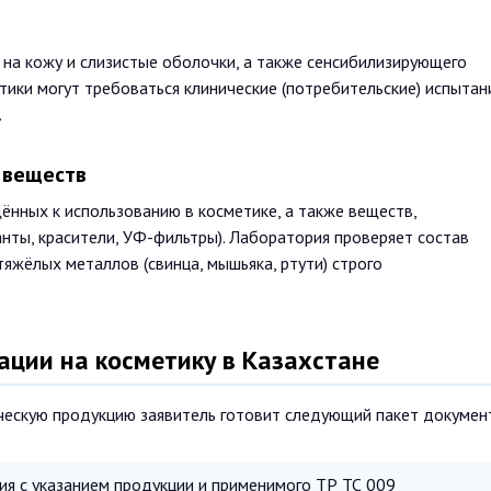
на кожу и слизистые оболочки, а также сенсибилизирующего
тики могут требоваться клинические (потребительские) испытан
.
 веществ
нных к использованию в косметике, а также веществ,
нты, красители, УФ-фильтры). Лаборатория проверяет состав
яжёлых металлов (свинца, мышьяка, ртути) строго
ции на косметику в Казахстане
ческую продукцию заявитель готовит следующий пакет докумен
ия с указанием продукции и применимого ТР ТС 009