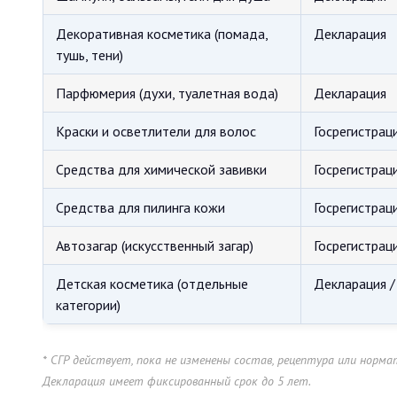
Декоративная косметика (помада,
Декларация
тушь, тени)
Парфюмерия (духи, туалетная вода)
Декларация
Краски и осветлители для волос
Госрегистраци
Средства для химической завивки
Госрегистраци
Средства для пилинга кожи
Госрегистраци
Автозагар (искусственный загар)
Госрегистраци
Детская косметика (отдельные
Декларация /
категории)
* СГР действует, пока не изменены состав, рецептура или норм
Декларация имеет фиксированный срок до 5 лет.